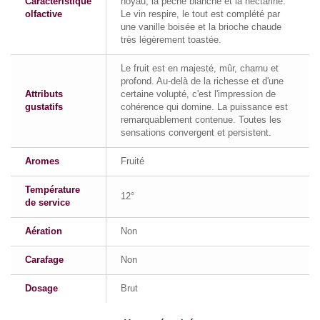
Caractéristique
noyau, la pêche blanche et la nectarine.
olfactive
Le vin respire, le tout est complété par
une vanille boisée et la brioche chaude
très légèrement toastée.
Le fruit est en majesté, mûr, charnu et
profond. Au-delà de la richesse et d'une
Attributs
certaine volupté, c'est l'impression de
gustatifs
cohérence qui domine. La puissance est
remarquablement contenue. Toutes les
sensations convergent et persistent.
Aromes
Fruité
Température
12°
de service
Aération
Non
Carafage
Non
Dosage
Brut