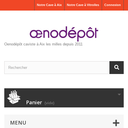
Notre Cave à Aix
Notre Cave à Vitrolles
Connexion
Oenodépôt caviste à Aix les milles depuis 2011
Panier
(vide)
MENU