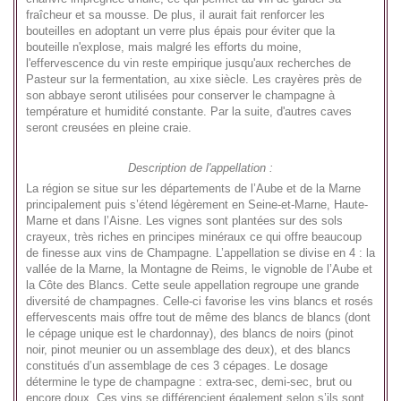
fraîcheur et sa mousse. De plus, il aurait fait renforcer les
bouteilles en adoptant un verre plus épais pour éviter que la
bouteille n'explose, mais malgré les efforts du moine,
l'effervescence du vin reste empirique jusqu'aux recherches de
Pasteur sur la fermentation, au xixe siècle. Les crayères près de
son abbaye seront utilisées pour conserver le champagne à
température et humidité constante. Par la suite, d'autres caves
seront creusées en pleine craie.
Description de l'appellation :
La région se situe sur les départements de l’Aube et de la Marne
principalement puis s’étend légèrement en Seine-et-Marne, Haute-
Marne et dans l’Aisne. Les vignes sont plantées sur des sols
crayeux, très riches en principes minéraux ce qui offre beaucoup
de finesse aux vins de Champagne. L’appellation se divise en 4 : la
vallée de la Marne, la Montagne de Reims, le vignoble de l’Aube et
la Côte des Blancs. Cette seule appellation regroupe une grande
diversité de champagnes. Celle-ci favorise les vins blancs et rosés
effervescents mais offre tout de même des blancs de blancs (dont
le cépage unique est le chardonnay), des blancs de noirs (pinot
noir, pinot meunier ou un assemblage des deux), et des blancs
constitués d’un assemblage de ces 3 cépages. Le dosage
détermine le type de champagne : extra-sec, demi-sec, brut ou
encore doux. Ces vins se différencient également selon s’ils sont