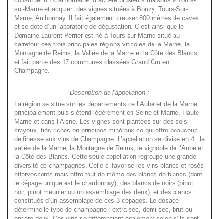
constituer un vrai domaine. Il achète plusieurs maisons à Tours-
sur-Marne et acquiert des vignes situées à Bouzy, Tours-Sur-
Marne, Ambonnay. Il fait également creuser 800 mètres de caves
et se dote d’un laboratoire de dégustation. C’est ainsi que le
Domaine Laurent-Perrier est né à Tours-sur-Marne situé au
carrefour des trois principales régions viticoles de la Marne, la
Montagne de Reims, la Vallée de la Marne et la Côte des Blancs,
et fait partie des 17 communes classées Grand Cru en
Champagne.
Description de l'appellation :
La région se situe sur les départements de l’Aube et de la Marne
principalement puis s’étend légèrement en Seine-et-Marne, Haute-
Marne et dans l’Aisne. Les vignes sont plantées sur des sols
crayeux, très riches en principes minéraux ce qui offre beaucoup
de finesse aux vins de Champagne. L’appellation se divise en 4 : la
vallée de la Marne, la Montagne de Reims, le vignoble de l’Aube et
la Côte des Blancs. Cette seule appellation regroupe une grande
diversité de champagnes. Celle-ci favorise les vins blancs et rosés
effervescents mais offre tout de même des blancs de blancs (dont
le cépage unique est le chardonnay), des blancs de noirs (pinot
noir, pinot meunier ou un assemblage des deux), et des blancs
constitués d’un assemblage de ces 3 cépages. Le dosage
détermine le type de champagne : extra-sec, demi-sec, brut ou
encore doux. Ces vins se différencient également selon s’ils sont