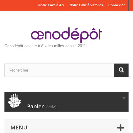
Notre Cave à Aix
Notre Cave à Vitrolles
Connexion
Oenodépôt caviste à Aix les milles depuis 2011
Panier
(vide)
MENU