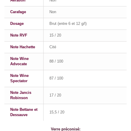
Aération
Non
Carafage
Non
Dosage
Brut (entre 6 et 12 g/l)
Note RVF
15 / 20
Note Hachette
Cité
Note Wine
88 / 100
Advocate
Note Wine
87 / 100
Spectator
Note Jancis
17 / 20
Robinson
Note Bettane et
15,5 / 20
Dessauve
Verre préconisé: