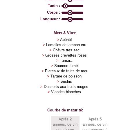
Tanin :
Corps :
Longueur :
Mets & Vins:
>
Apéritif
>
Lamelles de jambon cru
>
Chèvre très sec
>
Grosses crevettes roses
>
Tamara
>
Saumon fumé
>
Plateaux de fruits de mer
>
Tartare de poisson
>
Sushis
>
Desserts aux fruits rouges
>
Viandes blanches
Courbe de maturité:
Après
2
Après
5
années, ce vin
années, ce vin
sera à son
commencera à