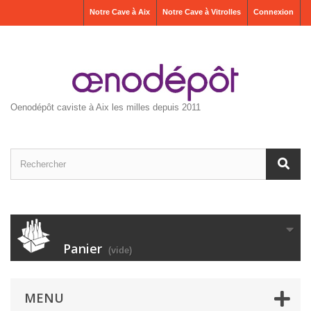
Notre Cave à Aix
Notre Cave à Vitrolles
Connexion
Oenodépôt caviste à Aix les milles depuis 2011
Panier
(vide)
MENU