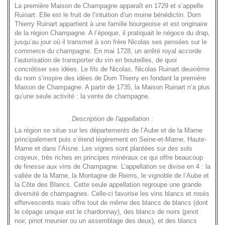
La première Maison de Champagne apparaît en 1729 et s’appelle
Ruinart. Elle est le fruit de l’intuition d’un moine bénédictin. Dom
Thierry Ruinart appartient à une famille bourgeoise et est originaire
de la région Champagne. A l’époque, il pratiquait le négoce du drap,
jusqu’au jour où il transmet à son frère Nicolas ses pensées sur le
commerce du champagne. En mai 1728, un arrêté royal accorde
l’autorisation de transporter du vin en bouteilles, de quoi
concrétiser ses idées. Le fils de Nicolas, Nicolas Ruinart deuxième
du nom s’inspire des idées de Dom Thierry en fondant la première
Maison de Champagne. A partir de 1735, la Maison Ruinart n’a plus
qu’une seule activité : la vente de champagne.
Description de l'appellation :
La région se situe sur les départements de l’Aube et de la Marne
principalement puis s’étend légèrement en Seine-et-Marne, Haute-
Marne et dans l’Aisne. Les vignes sont plantées sur des sols
crayeux, très riches en principes minéraux ce qui offre beaucoup
de finesse aux vins de Champagne. L’appellation se divise en 4 : la
vallée de la Marne, la Montagne de Reims, le vignoble de l’Aube et
la Côte des Blancs. Cette seule appellation regroupe une grande
diversité de champagnes. Celle-ci favorise les vins blancs et rosés
effervescents mais offre tout de même des blancs de blancs (dont
le cépage unique est le chardonnay), des blancs de noirs (pinot
noir, pinot meunier ou un assemblage des deux), et des blancs