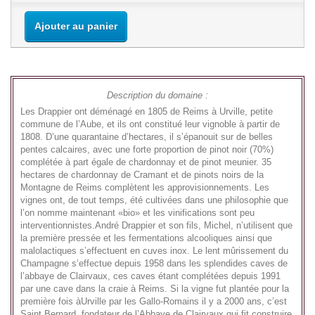
Ajouter au panier
Description du domaine :
Les Drappier ont déménagé en 1805 de Reims à Urville, petite
commune de l’Aube, et ils ont constitué leur vignoble à partir de
1808. D’une quarantaine d’hectares, il s’épanouit sur de belles
pentes calcaires, avec une forte proportion de pinot noir (70%)
complétée à part égale de chardonnay et de pinot meunier. 35
hectares de chardonnay de Cramant et de pinots noirs de la
Montagne de Reims complètent les approvisionnements. Les
vignes ont, de tout temps, été cultivées dans une philosophie que
l’on nomme maintenant «bio» et les vinifications sont peu
interventionnistes.André Drappier et son fils, Michel, n’utilisent que
la première pressée et les fermentations alcooliques ainsi que
malolactiques s’effectuent en cuves inox. Le lent mûrissement du
Champagne s’effectue depuis 1958 dans les splendides caves de
l’abbaye de Clairvaux, ces caves étant complétées depuis 1991
par une cave dans la craie à Reims. Si la vigne fut plantée pour la
première fois àUrville par les Gallo-Romains il y a 2000 ans, c’est
Saint Bernard, fondateur de l’Abbaye de Clairvaux qui fit construire