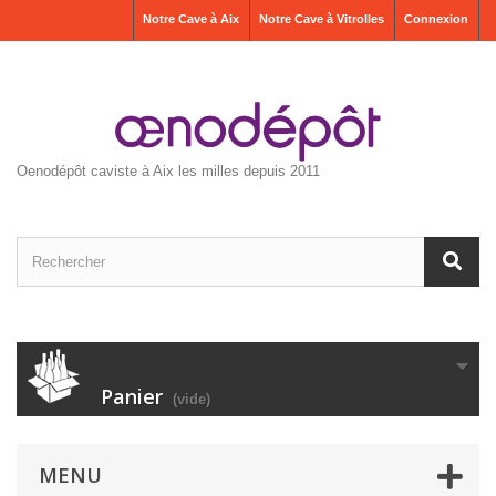
Notre Cave à Aix
Notre Cave à Vitrolles
Connexion
Oenodépôt caviste à Aix les milles depuis 2011
Panier
(vide)
MENU