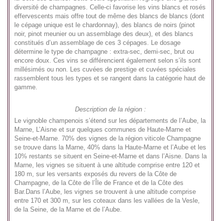
diversité de champagnes. Celle-ci favorise les vins blancs et rosés
effervescents mais offre tout de même des blancs de blancs (dont
le cépage unique est le chardonnay), des blancs de noirs (pinot
noir, pinot meunier ou un assemblage des deux), et des blancs
constitués d’un assemblage de ces 3 cépages. Le dosage
détermine le type de champagne : extra-sec, demi-sec, brut ou
encore doux. Ces vins se différencient également selon s’ils sont
millésimés ou non. Les cuvées de prestige et cuvées spéciales
rassemblent tous les types et se rangent dans la catégorie haut de
gamme.
Description de la région :
Le vignoble champenois s’étend sur les départements de l’Aube, la
Marne, L’Aisne et sur quelques communes de Haute-Marne et
Seine-et-Marne. 70% des vignes de la région viticole Champagne
se trouve dans la Marne, 40% dans la Haute-Marne et l’Aube et les
10% restants se situent en Seine-et-Marne et dans l’Aisne. Dans la
Marne, les vignes se situent à une altitude comprise entre 120 et
180 m, sur les versants exposés du revers de la Côte de
Champagne, de la Côte de l’Île de France et de la Côte des
Bar.Dans l’Aube, les vignes se trouvent à une altitude comprise
entre 170 et 300 m, sur les coteaux dans les vallées de la Vesle,
de la Seine, de la Marne et de l’Aube.