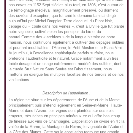
nos caves en 1152.Sept siècles plus tard, en 1808, c’est autour de
ce témoignage médiéval, magnifiquement préservé, où dorment
des cuvées d’exception, que fut créé le domaine familial dirigé
aujourd’hui par Michel Drappier. Terre d’accueil du Pinot Noir,
cépage qui « coule dans nos veines », c’est à Urville que fut planté
notre vignoble, cultivé selon les principes du bio et du
naturel.Comme des « archives » de la longue histoire de notre
maison, nous continuons également à cultiver des cépages oubliés
et pourtant inoubliables : l’Arbane, le Petit Meslier et le Blanc Vrai.
Aujourd’hui, à l’excellence sophistiquée parfois surfaite, nous
préférons l’authenticité et le naturel. Grâce notamment à un très
faible dosage et un usage extrêmement modéré des sulfites, dont
la cuvée Brut Nature Sans Soufre est l’aboutissement, nous
mettons en exergue les multiples facettes de nos terroirs et de nos
vinifications.
Description de l'appellation :
La région se situe sur les départements de l’Aube et de la Marne
principalement puis s’étend légèrement en Seine-et-Marne, Haute-
Marne et dans l’Aisne. Les vignes sont plantées sur des sols
crayeux, très riches en principes minéraux ce qui offre beaucoup
de finesse aux vins de Champagne. L’appellation se divise en 4 : la
vallée de la Marne, la Montagne de Reims, le vignoble de l’Aube et
la Côte des Blancs. Cette seule appellation regroupe une grande