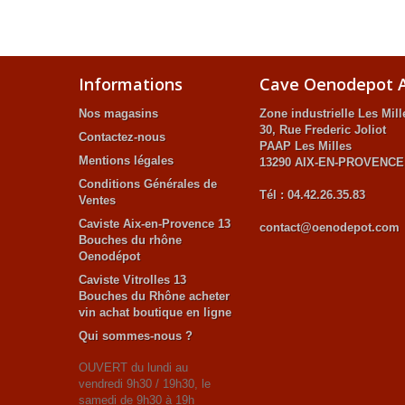
Informations
Cave Oenodepot A
Nos magasins
Zone industrielle Les Mill
30, Rue Frederic Joliot
Contactez-nous
PAAP Les Milles
Mentions légales
13290 AIX-EN-PROVENCE
Conditions Générales de
Tél : 04.42.26.35.83
Ventes
Caviste Aix-en-Provence 13
contact@oenodepot.com
Bouches du rhône
Oenodépot
Caviste Vitrolles 13
Bouches du Rhône acheter
vin achat boutique en ligne
Qui sommes-nous ?
OUVERT du lundi au
vendredi 9h30 / 19h30, le
samedi de 9h30 à 19h