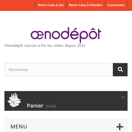
Notre Cave à Aix
Notre Cave à Vitrolles
Connexion
Oenodépôt caviste à Aix les milles depuis 2011
Panier
(vide)
MENU