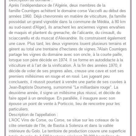
Après l’indépendance de l’Algérie, deux membres de la
famille Courrèges achètent le domaine corse Vaccelli au début des
années 1960. Déjà chevronnés en matière de viticulture, (la famille
possédait un grand vignoble dans la commune de Médéa, à 80 km
au sud-ouest d'Alger), ils
arrachent les anciennes vignes envahies
de maquis et plantent du grenache, de l’alicante, du cinsault, du
sciaccarellu et du muscat d’Alexandrie. Ils construisent également
une cave. Plus tard, les deux vignerons louent plusieurs terrains et
gèrent au total une trentaine d’hectares de vignes.?Alain Courrèges
partage les vignes du domaine avec son oncle, à la courte paille,
lorsque son père décède en 1974. Il se forme en autodidacte à la
viticulture et à l’art de la vinification. À la fin des années 1970, il
décide de voler de ses propres ailes, creuse une cave et sort ses
premiers millésimes en rouge et en rosé. Les jugeant peu
concluants, il réussit pourtant à vendre une partie de ses cuvées à
Jean-Baptiste Doumeng, surnommé "Le milliardaire rouge". La
deuxième année, il signe un millésime plus réussi, et décide de
faire appel à un œnologue. En parallèle, il inaugure avec son
épouse un point de vente à Porticcio, lieu de rencontre pour les
particuliers.
Description de l'appellation :
L'AOC Vins de Corse, ou Corse, se situe sur les coteaux de la
côte orientale de l’île, de Bastia à Solenza et dans la vallée
intérieure du Golo. Le territoire de production couvre une superficie