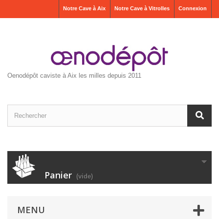
Notre Cave à Aix
Notre Cave à Vitrolles
Connexion
Oenodépôt caviste à Aix les milles depuis 2011
Panier
(vide)
MENU