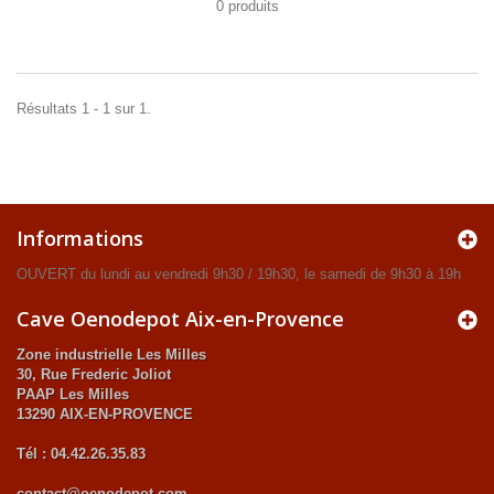
0 produits
Résultats 1 - 1 sur 1.
Informations
OUVERT du lundi au vendredi 9h30 / 19h30, le samedi de 9h30 à 19h
Cave Oenodepot Aix-en-Provence
Zone industrielle Les Milles
30, Rue Frederic Joliot
PAAP Les Milles
13290 AIX-EN-PROVENCE
Tél : 04.42.26.35.83
contact@oenodepot.com