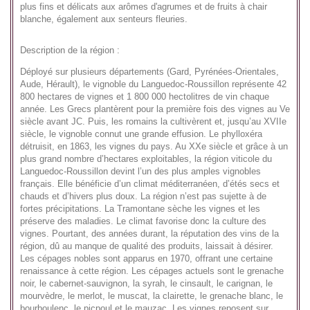
plus fins et délicats aux arômes d'agrumes et de fruits à chair
blanche, également aux senteurs fleuries.
Description de la région :
Déployé sur plusieurs départements (Gard, Pyrénées-Orientales,
Aude, Hérault), le vignoble du Languedoc-Roussillon représente 42
800 hectares de vignes et 1 800 000 hectolitres de vin chaque
année. Les Grecs plantèrent pour la première fois des vignes au Ve
siècle avant JC. Puis, les romains la cultivèrent et, jusqu’au XVIIe
siècle, le vignoble connut une grande effusion. Le phylloxéra
détruisit, en 1863, les vignes du pays. Au XXe siècle et grâce à un
plus grand nombre d’hectares exploitables, la région viticole du
Languedoc-Roussillon devint l’un des plus amples vignobles
français. Elle bénéficie d’un climat méditerranéen, d’étés secs et
chauds et d’hivers plus doux. La région n’est pas sujette à de
fortes précipitations. La Tramontane sèche les vignes et les
préserve des maladies. Le climat favorise donc la culture des
vignes. Pourtant, des années durant, la réputation des vins de la
région, dû au manque de qualité des produits, laissait à désirer.
Les cépages nobles sont apparus en 1970, offrant une certaine
renaissance à cette région. Les cépages actuels sont le grenache
noir, le cabernet-sauvignon, la syrah, le cinsault, le carignan, le
mourvèdre, le merlot, le muscat, la clairette, le grenache blanc, le
bourboulenc, le picpoul et le mauzac. Les vignes reposent sur