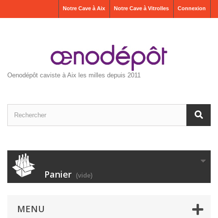
Notre Cave à Aix
Notre Cave à Vitrolles
Connexion
Oenodépôt caviste à Aix les milles depuis 2011
Panier
(vide)
MENU