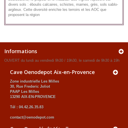
divers sols : éboulis calcaires, schistes, marnes, grès, sols sablo-
argileux. Cette diversité enrichie les terroirs et les AOC que
proposent la région
Informations
OUVERT du lundi au vendredi 9h30 / 19h30, le samedi de 9h30 à 19h
Cave Oenodepot Aix-en-Provence
Zone industrielle Les Milles
30, Rue Frederic Joliot
PAAP Les Milles
13290 AIX-EN-PROVENCE
Tél : 04.42.26.35.83
contact@oenodepot.com