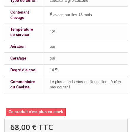
Type de terroir
coteaux argilo-calcaire
Contenant
Élevage sur lies 18 mois
élevage
Température
12°
de service
Aération
oui
Carafage
oui
Degré d'alcool
14.5°
Commentaire
Le plus grands vins du Roussillon ! A n'en
du Caviste
pas douter !
Ce produit n'est plus en stock
68,00 €
TTC