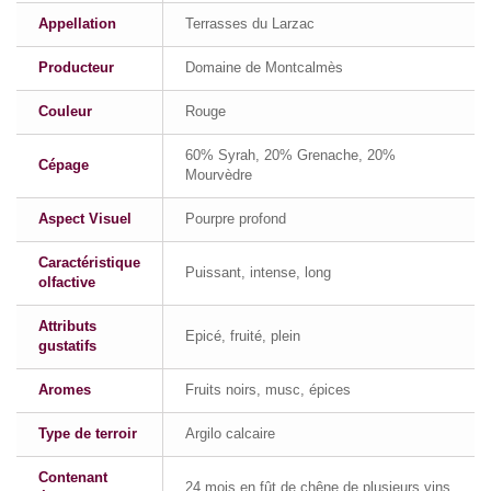
Appellation
Terrasses du Larzac
Producteur
Domaine de Montcalmès
Couleur
Rouge
60% Syrah, 20% Grenache, 20%
Cépage
Mourvèdre
Aspect Visuel
Pourpre profond
Caractéristique
Puissant, intense, long
olfactive
Attributs
Epicé, fruité, plein
gustatifs
Aromes
Fruits noirs, musc, épices
Type de terroir
Argilo calcaire
Contenant
24 mois en fût de chêne de plusieurs vins