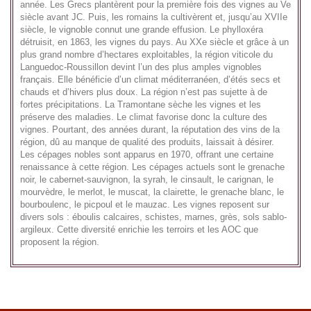
année. Les Grecs plantèrent pour la première fois des vignes au Ve
siècle avant JC. Puis, les romains la cultivèrent et, jusqu’au XVIIe
siècle, le vignoble connut une grande effusion. Le phylloxéra
détruisit, en 1863, les vignes du pays. Au XXe siècle et grâce à un
plus grand nombre d’hectares exploitables, la région viticole du
Languedoc-Roussillon devint l’un des plus amples vignobles
français. Elle bénéficie d’un climat méditerranéen, d’étés secs et
chauds et d’hivers plus doux. La région n’est pas sujette à de
fortes précipitations. La Tramontane sèche les vignes et les
préserve des maladies. Le climat favorise donc la culture des
vignes. Pourtant, des années durant, la réputation des vins de la
région, dû au manque de qualité des produits, laissait à désirer.
Les cépages nobles sont apparus en 1970, offrant une certaine
renaissance à cette région. Les cépages actuels sont le grenache
noir, le cabernet-sauvignon, la syrah, le cinsault, le carignan, le
mourvèdre, le merlot, le muscat, la clairette, le grenache blanc, le
bourboulenc, le picpoul et le mauzac. Les vignes reposent sur
divers sols : éboulis calcaires, schistes, marnes, grès, sols sablo-
argileux. Cette diversité enrichie les terroirs et les AOC que
proposent la région.