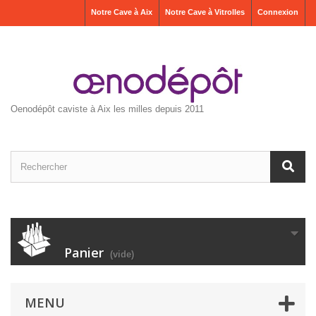
Notre Cave à Aix
Notre Cave à Vitrolles
Connexion
Oenodépôt caviste à Aix les milles depuis 2011
Panier
(vide)
MENU