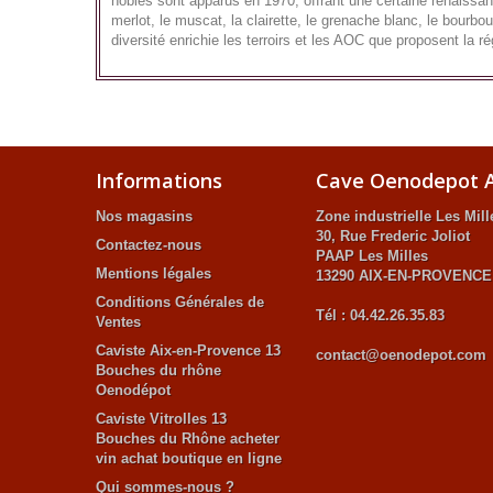
nobles sont apparus en 1970, offrant une certaine renaissanc
merlot, le muscat, la clairette, le grenache blanc, le bourbo
diversité enrichie les terroirs et les AOC que proposent la ré
Informations
Cave Oenodepot A
Nos magasins
Zone industrielle Les Mill
30, Rue Frederic Joliot
Contactez-nous
PAAP Les Milles
Mentions légales
13290 AIX-EN-PROVENCE
Conditions Générales de
Tél : 04.42.26.35.83
Ventes
Caviste Aix-en-Provence 13
contact@oenodepot.com
Bouches du rhône
Oenodépot
Caviste Vitrolles 13
Bouches du Rhône acheter
vin achat boutique en ligne
Qui sommes-nous ?