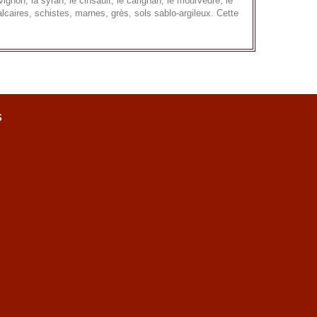
gnon, la syrah, le cinsault, le carignan, le mourvèdre, le
alcaires, schistes, marnes, grès, sols sablo-argileux. Cette
s