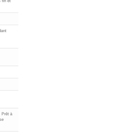
 fin et
dant
 Prêt à
 se