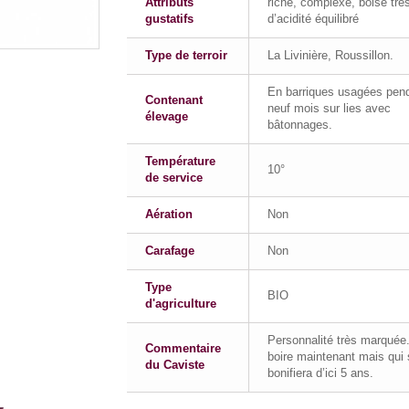
Attributs
riche, complexe, boisé très
gustatifs
d’acidité équilibré
Type de terroir
La Livinière, Roussillon.
En barriques usagées pen
Contenant
neuf mois sur lies avec
élevage
bâtonnages.
Température
10°
de service
Aération
Non
Carafage
Non
Type
BIO
d'agriculture
Personnalité très marquée.
Commentaire
boire maintenant mais qui
du Caviste
bonifiera d’ici 5 ans.