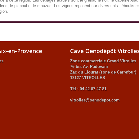
e à cette région. Les cépages actuels sont le grenache noir, le cabernet-sauvi
ulenc, le picpoul et le mauzac. Les vignes reposent sur divers sols : éboulis c
gion.
ix-en-Provence
Cave Oenodépôt Vitrolle
es
Zone commerciale Grand Vitrolles
76 bis Av. Padovani
Zac du Liourat (zone de Carrefour)
13127 VITROLLES
Tél : 04.42.07.47.81
vitrolles@oenodepot.com