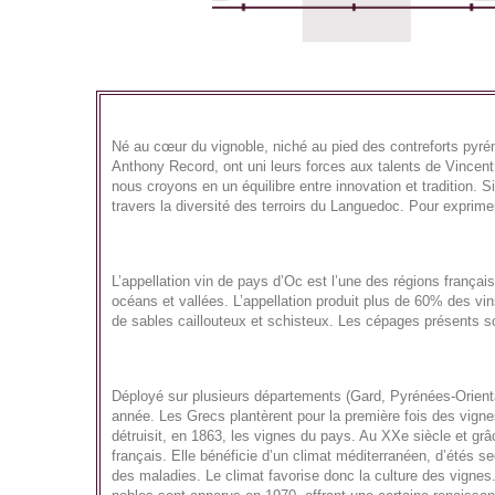
Né au cœur du vignoble, niché au pied des contreforts pyr
Anthony Record, ont uni leurs forces aux talents de Vincen
nous croyons en un équilibre entre innovation et tradition. 
travers la diversité des terroirs du Languedoc. Pour exprimer 
L’appellation vin de pays d’Oc est l’une des régions françai
océans et vallées. L’appellation produit plus de 60% des vin
de sables caillouteux et schisteux. Les cépages présents sont
Déployé sur plusieurs départements (Gard, Pyrénées-Orienta
année. Les Grecs plantèrent pour la première fois des vignes
détruisit, en 1863, les vignes du pays. Au XXe siècle et gr
français. Elle bénéficie d’un climat méditerranéen, d’étés s
des maladies. Le climat favorise donc la culture des vignes.