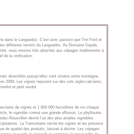
nne dans le Languedoc. C’est avec passion que Tim Ford et
 les différents terroirs du Languedoc. Au Domaine Gayda,
rnité, nous restons très attachés aux cépages traditionnels à
 de la vinification.
imats diversifiés puisqu’elles sont situées entre montagne,
 en 2009. Les vignes reposent sur des sols argilo-calcaires,
merlot et petit verdot.
ectares de vignes et 1 800 000 hectolitres de vin chaque
ècle, le vignoble connut une grande effusion. Le phylloxéra
uedoc-Roussillon devint l’un des plus amples vignobles
récipitations. La Tramontane sèche les vignes et les préserve
e de qualité des produits, laissait à désirer. Les cépages