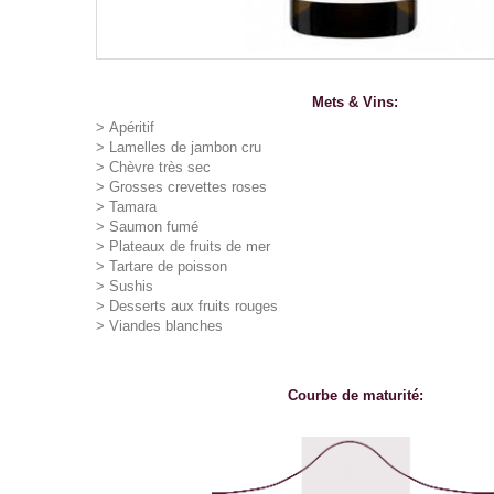
Mets & Vins:
>
Apéritif
>
Lamelles de jambon cru
>
Chèvre très sec
>
Grosses crevettes roses
>
Tamara
>
Saumon fumé
>
Plateaux de fruits de mer
>
Tartare de poisson
>
Sushis
>
Desserts aux fruits rouges
>
Viandes blanches
Courbe de maturité: