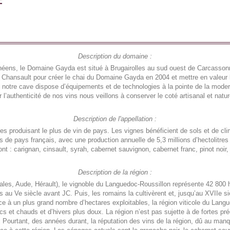
Description du domaine :
énéens, le Domaine Gayda est situé à Brugairolles au sud ouest de Carcasso
t Chansault pour créer le chai du Domaine Gayda en 2004 et mettre en valeur
Si notre cave dispose d’équipements et de technologies à la pointe de la mode
l’authenticité de nos vins nous veillons à conserver le coté artisanal et naturel
Description de l'appellation :
ses produisant le plus de vin de pays. Les vignes bénéficient de sols et de cl
s de pays français, avec une production annuelle de 5,3 millions d’hectolitres
 : carignan, cinsault, syrah, cabernet sauvignon, cabernet franc, pinot noir, 
Description de la région :
les, Aude, Hérault), le vignoble du Languedoc-Roussillon représente 42 800 h
 au Ve siècle avant JC. Puis, les romains la cultivèrent et, jusqu’au XVIIe si
âce à un plus grand nombre d’hectares exploitables, la région viticole du Lang
ecs et chauds et d’hivers plus doux. La région n’est pas sujette à de fortes p
 Pourtant, des années durant, la réputation des vins de la région, dû au manqu