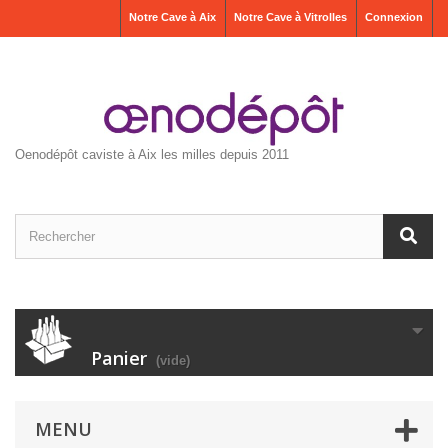
Notre Cave à Aix
Notre Cave à Vitrolles
Connexion
Oenodépôt caviste à Aix les milles depuis 2011
Panier
(vide)
MENU