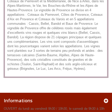
Coteaux de Pierrevert et la Méditerranée, de Nice à Arles, dans les
Alpes-Maritimes, le Var, les Bouches-du-Rhône et les Alpes de
Hautes-Provence. Le vignoble de Provence se divise en 4
appellations : Coteaux du Pierrevert, Côtes de Provence, Coteaux
d’Aix en Provence et Coteaux du Varois et en 5 appellations
communales : Cassis, Bellet, Bandol et Baux de Provence. Le
vignoble de Provence offre de célèbres rosés mais également
d’excellents vins rouges et quelques vins blancs (Bellet, Cassis,
Bandol). La région dispose de 21 cépages principaux et quelques
uns complémentaires. Les vins sont composés d’assemblages
dont les pourcentages varient selon les appellations. Les vignes
sont plantées sur 3 sortes de terrains peu profonds et arides : des
terrasses calcaires (Sainte-Baume, Alpilles, Alpes de Haute-
Provence), des sols cristallins constitués de granites et de
schistes (Toulon, Saint-Raphaël) et des sols argilo-silicieux et
grèseux (Brignoles, Le Luc, Les Arcs, Fréjus, Hyères).
Informations
OUVERT du lundi au vendredi 9h30 / 19h30, le samedi de 9h30 à 19h