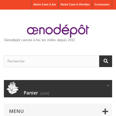
Notre Cave à Aix
Notre Cave à Vitrolles
Connexion
Oenodépôt caviste à Aix les milles depuis 2011
Panier
(vide)
MENU