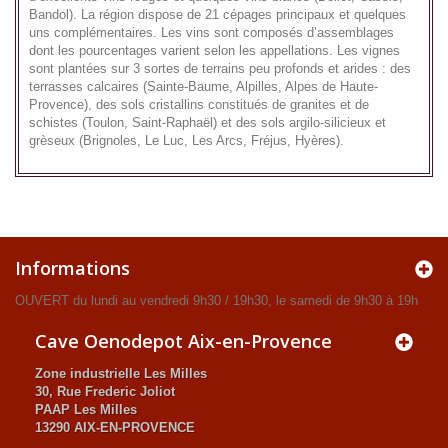
Bandol). La région dispose de 21 cépages principaux et quelques
uns complémentaires. Les vins sont composés d’assemblages
dont les pourcentages varient selon les appellations. Les vignes
sont plantées sur 3 sortes de terrains peu profonds et arides : des
terrasses calcaires (Sainte-Baume, Alpilles, Alpes de Haute-
Provence), des sols cristallins constitués de granites et de
schistes (Toulon, Saint-Raphaël) et des sols argilo-silicieux et
grèseux (Brignoles, Le Luc, Les Arcs, Fréjus, Hyères).
Informations
OUVERT du lundi au vendredi 9h30 / 19h30, le samedi de 9h30 à 19h
Cave Oenodepot Aix-en-Provence
Zone industrielle Les Milles
30, Rue Frederic Joliot
PAAP Les Milles
13290 AIX-EN-PROVENCE