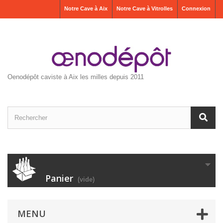
Notre Cave à Aix
Notre Cave à Vitrolles
Connexion
Oenodépôt caviste à Aix les milles depuis 2011
Panier
(vide)
MENU