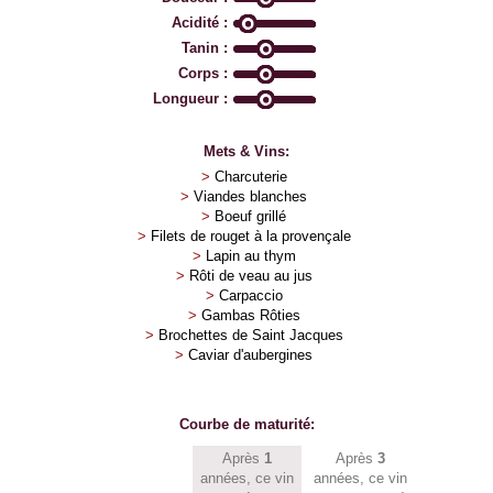
Acidité :
Tanin :
Corps :
Longueur :
Mets & Vins:
>
Charcuterie
>
Viandes blanches
>
Boeuf grillé
>
Filets de rouget à la provençale
>
Lapin au thym
>
Rôti de veau au jus
>
Carpaccio
>
Gambas Rôties
>
Brochettes de Saint Jacques
>
Caviar d'aubergines
Courbe de maturité:
Après
1
Après
3
années, ce vin
années, ce vin