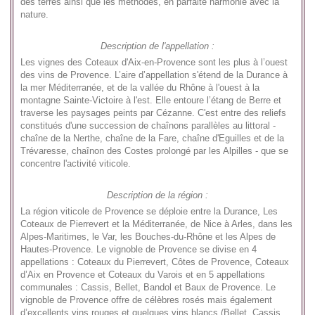
des terres ainsi que les méthodes, en parfaite harmonie avec la
nature.
Description de l'appellation :
Les vignes des Coteaux d'Aix-en-Provence sont les plus à l’ouest
des vins de Provence. L’aire d’appellation s'étend de la Durance à
la mer Méditerranée, et de la vallée du Rhône à l'ouest à la
montagne Sainte-Victoire à l'est. Elle entoure l’étang de Berre et
traverse les paysages peints par Cézanne. C'est entre des reliefs
constitués d'une succession de chaînons parallèles au littoral -
chaîne de la Nerthe, chaîne de la Fare, chaîne d'Eguilles et de la
Trévaresse, chaînon des Costes prolongé par les Alpilles - que se
concentre l'activité viticole.
Description de la région :
La région viticole de Provence se déploie entre la Durance, Les
Coteaux de Pierrevert et la Méditerranée, de Nice à Arles, dans les
Alpes-Maritimes, le Var, les Bouches-du-Rhône et les Alpes de
Hautes-Provence. Le vignoble de Provence se divise en 4
appellations : Coteaux du Pierrevert, Côtes de Provence, Coteaux
d’Aix en Provence et Coteaux du Varois et en 5 appellations
communales : Cassis, Bellet, Bandol et Baux de Provence. Le
vignoble de Provence offre de célèbres rosés mais également
d’excellents vins rouges et quelques vins blancs (Bellet, Cassis,