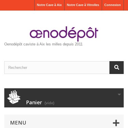
Notre Cave à Aix
Notre Cave à Vitrolles
Connexion
Oenodépôt caviste à Aix les milles depuis 2011
Panier
(vide)
MENU