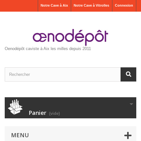
Notre Cave à Aix
Notre Cave à Vitrolles
Connexion
Oenodépôt caviste à Aix les milles depuis 2011
Panier
(vide)
MENU