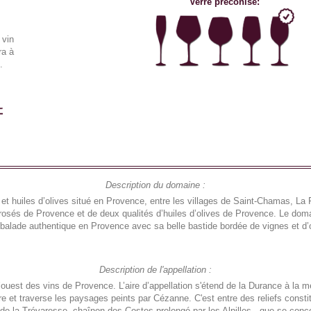
Verre préconisé:
 vin
a à
.
Description du domaine :
t huiles d’olives situé en Provence, entre les villages de Saint-Chamas, La 
osés de Provence et de deux qualités d’huiles d’olives de Provence. Le doma
de balade authentique en Provence avec sa belle bastide bordée de vignes et d
Description de l'appellation :
uest des vins de Provence. L’aire d’appellation s'étend de la Durance à la me
re et traverse les paysages peints par Cézanne. C'est entre des reliefs consti
de la Trévaresse, chaînon des Costes prolongé par les Alpilles - que se concent