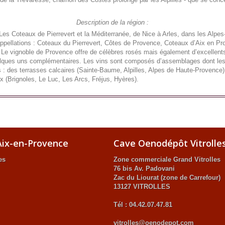
Description de la région :
 Les Coteaux de Pierrevert et la Méditerranée, de Nice à Arles, dans les Alpe
pellations : Coteaux du Pierrevert, Côtes de Provence, Coteaux d’Aix en Pro
e vignoble de Provence offre de célèbres rosés mais également d’excellents 
elques uns complémentaires. Les vins sont composés d’assemblages dont les 
s : des terrasses calcaires (Sainte-Baume, Alpilles, Alpes de Haute-Provence),
ux (Brignoles, Le Luc, Les Arcs, Fréjus, Hyères).
ix-en-Provence
Cave Oenodépôt Vitrolle
es
Zone commerciale Grand Vitrolles
76 bis Av. Padovani
Zac du Liourat (zone de Carrefour)
13127 VITROLLES
Tél : 04.42.07.47.81
vitrolles@oenodepot.com