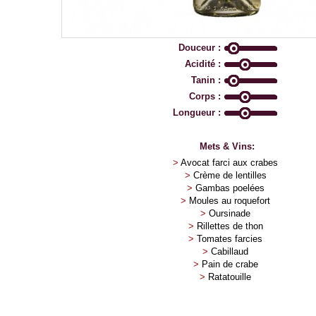
Douceur :
Acidité :
Tanin :
Corps :
Longueur :
Mets & Vins:
>
Avocat farci aux crabes
>
Crème de lentilles
>
Gambas poelées
>
Moules au roquefort
>
Oursinade
>
Rillettes de thon
>
Tomates farcies
>
Cabillaud
>
Pain de crabe
>
Ratatouille