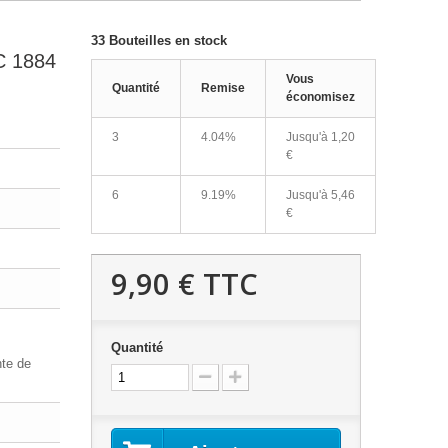
33
Bouteilles en stock
 1884
Vous
Quantité
Remise
économisez
3
4.04%
Jusqu'à
1,20
€
6
9.19%
Jusqu'à
5,46
€
9,90 €
TTC
Quantité
nte de