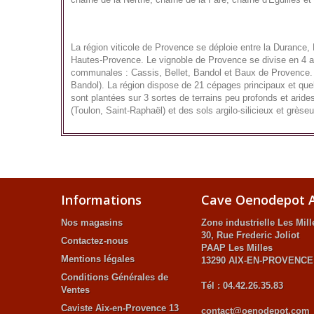
La région viticole de Provence se déploie entre la Durance,
Hautes-Provence. Le vignoble de Provence se divise en 4 ap
communales : Cassis, Bellet, Bandol et Baux de Provence. L
Bandol). La région dispose de 21 cépages principaux et qu
sont plantées sur 3 sortes de terrains peu profonds et aride
(Toulon, Saint-Raphaël) et des sols argilo-silicieux et grèse
Informations
Cave Oenodepot A
Nos magasins
Zone industrielle Les Mill
30, Rue Frederic Joliot
Contactez-nous
PAAP Les Milles
Mentions légales
13290 AIX-EN-PROVENCE
Conditions Générales de
Tél : 04.42.26.35.83
Ventes
Caviste Aix-en-Provence 13
contact@oenodepot.com