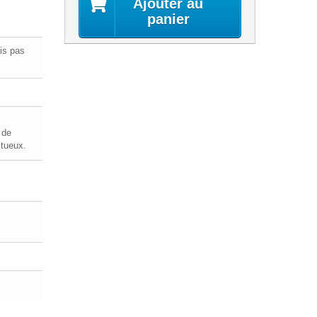
Ajouter au
panier
is pas
 de
tueux.