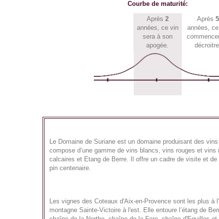
Courbe de maturité:
Après
2
Après
5
années, ce vin
années, ce
sera à son
commencer
apogée.
décroitre
Le Domaine de Suriane est un domaine produisant des vins e
compose d’une gamme de vins blancs, vins rouges et vins r
calcaires et Etang de Berre. Il offre un cadre de visite et 
pin centenaire.
Les vignes des Coteaux d'Aix-en-Provence sont les plus à l’o
montagne Sainte-Victoire à l'est. Elle entoure l’étang de Ber
chaîne de la Nerthe, chaîne de la Fare, chaîne d'Eguilles et 