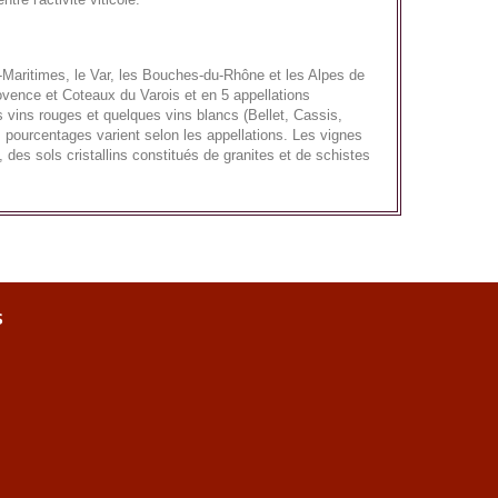
s-Maritimes, le Var, les Bouches-du-Rhône et les Alpes de
vence et Coteaux du Varois et en 5 appellations
vins rouges et quelques vins blancs (Bellet, Cassis,
pourcentages varient selon les appellations. Les vignes
 des sols cristallins constitués de granites et de schistes
s