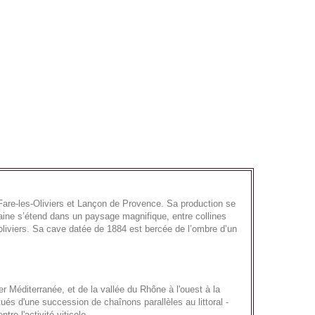
Fare-les-Oliviers et Lançon de Provence. Sa production se
ine s’étend dans un paysage magnifique, entre collines
’oliviers. Sa cave datée de 1884 est bercée de l’ombre d’un
r Méditerranée, et de la vallée du Rhône à l'ouest à la
tués d'une succession de chaînons parallèles au littoral -
re l'activité viticole.