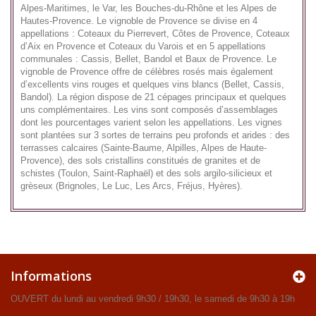
Alpes-Maritimes, le Var, les Bouches-du-Rhône et les Alpes de
Hautes-Provence. Le vignoble de Provence se divise en 4
appellations : Coteaux du Pierrevert, Côtes de Provence, Coteaux
d’Aix en Provence et Coteaux du Varois et en 5 appellations
communales : Cassis, Bellet, Bandol et Baux de Provence. Le
vignoble de Provence offre de célèbres rosés mais également
d’excellents vins rouges et quelques vins blancs (Bellet, Cassis,
Bandol). La région dispose de 21 cépages principaux et quelques
uns complémentaires. Les vins sont composés d’assemblages
dont les pourcentages varient selon les appellations. Les vignes
sont plantées sur 3 sortes de terrains peu profonds et arides : des
terrasses calcaires (Sainte-Baume, Alpilles, Alpes de Haute-
Provence), des sols cristallins constitués de granites et de
schistes (Toulon, Saint-Raphaël) et des sols argilo-silicieux et
grèseux (Brignoles, Le Luc, Les Arcs, Fréjus, Hyères).
Informations
OUVERT du lundi au vendredi 9h30 / 19h30, le samedi de 9h30 à 19h