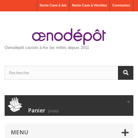
Notre Cave à Aix
Notre Cave à Vitrolles
Connexion
Oenodépôt caviste à Aix les milles depuis 2011
Panier
(vide)
MENU