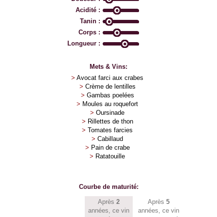
Acidité :
Tanin :
Corps :
Longueur :
Mets & Vins:
>
Avocat farci aux crabes
>
Crème de lentilles
>
Gambas poelées
>
Moules au roquefort
>
Oursinade
>
Rillettes de thon
>
Tomates farcies
>
Cabillaud
>
Pain de crabe
>
Ratatouille
Courbe de maturité:
Après
2
Après
5
années, ce vin
années, ce vin