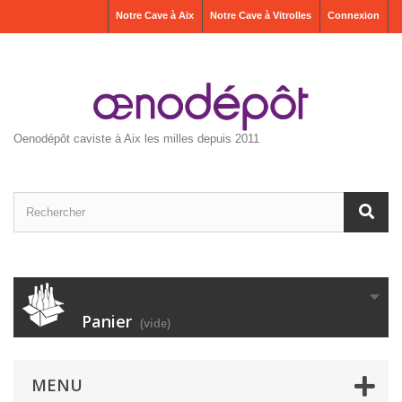
Notre Cave à Aix
Notre Cave à Vitrolles
Connexion
Oenodépôt caviste à Aix les milles depuis 2011
Panier
(vide)
MENU