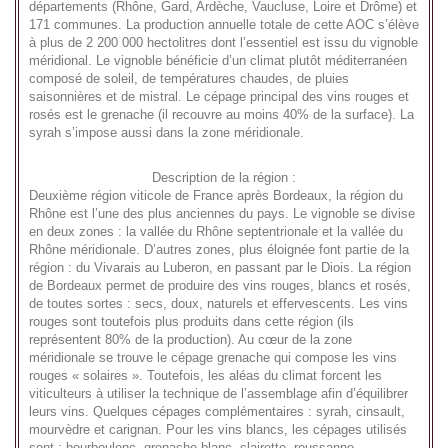
départements (Rhône, Gard, Ardèche, Vaucluse, Loire et Drôme) et
171 communes. La production annuelle totale de cette AOC s’élève
à plus de 2 200 000 hectolitres dont l’essentiel est issu du vignoble
méridional. Le vignoble bénéficie d’un climat plutôt méditerranéen
composé de soleil, de températures chaudes, de pluies
saisonnières et de mistral. Le cépage principal des vins rouges et
rosés est le grenache (il recouvre au moins 40% de la surface). La
syrah s’impose aussi dans la zone méridionale.
Description de la région :
Deuxième région viticole de France après Bordeaux, la région du
Rhône est l’une des plus anciennes du pays. Le vignoble se divise
en deux zones : la vallée du Rhône septentrionale et la vallée du
Rhône méridionale. D’autres zones, plus éloignée font partie de la
région : du Vivarais au Luberon, en passant par le Diois. La région
de Bordeaux permet de produire des vins rouges, blancs et rosés,
de toutes sortes : secs, doux, naturels et effervescents. Les vins
rouges sont toutefois plus produits dans cette région (ils
représentent 80% de la production). Au cœur de la zone
méridionale se trouve le cépage grenache qui compose les vins
rouges « solaires ». Toutefois, les aléas du climat forcent les
viticulteurs à utiliser la technique de l’assemblage afin d’équilibrer
leurs vins. Quelques cépages complémentaires : syrah, cinsault,
mourvèdre et carignan. Pour les vins blancs, les cépages utilisés
sont : bourboulenc, grenache blanc, clairette, roussanne,