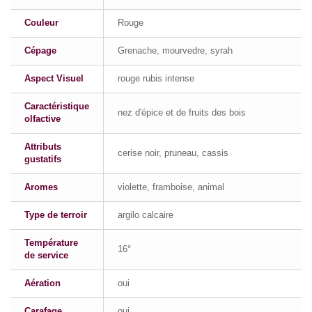
Couleur
Rouge
Cépage
Grenache, mourvedre, syrah
Aspect Visuel
rouge rubis intense
Caractéristique
nez d'épice et de fruits des bois
olfactive
Attributs
cerise noir, pruneau, cassis
gustatifs
Aromes
violette, framboise, animal
Type de terroir
argilo calcaire
Température
16°
de service
Aération
oui
Carafage
oui