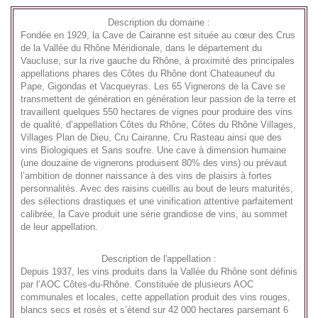
Description du domaine :
Fondée en 1929, la Cave de Cairanne est située au cœur des Crus
de la Vallée du Rhône Méridionale, dans le département du
Vaucluse, sur la rive gauche du Rhône, à proximité des principales
appellations phares des Côtes du Rhône dont Chateauneuf du
Pape, Gigondas et Vacqueyras. Les 65 Vignerons de la Cave se
transmettent de génération en génération leur passion de la terre et
travaillent quelques 550 hectares de vignes pour produire des vins
de qualité, d’appellation Côtes du Rhône, Côtes du Rhône Villages,
Villages Plan de Dieu, Cru Cairanne, Cru Rasteau ainsi que des
vins Biologiques et Sans soufre. Une cave à dimension humaine
(une douzaine de vignerons produisent 80% des vins) ou prévaut
l’ambition de donner naissance à des vins de plaisirs à fortes
personnalités. Avec des raisins cueillis au bout de leurs maturités,
des sélections drastiques et une vinification attentive parfaitement
calibrée, la Cave produit une série grandiose de vins, au sommet
de leur appellation.
Description de l'appellation :
Depuis 1937, les vins produits dans la Vallée du Rhône sont définis
par l’AOC Côtes-du-Rhône. Constituée de plusieurs AOC
communales et locales, cette appellation produit des vins rouges,
blancs secs et rosés et s’étend sur 42 000 hectares parsemant 6