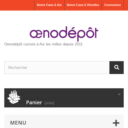
Notre Cave à Aix
Notre Cave à Vitrolles
Connexion
Oenodépôt caviste à Aix les milles depuis 2011
Panier
(vide)
MENU