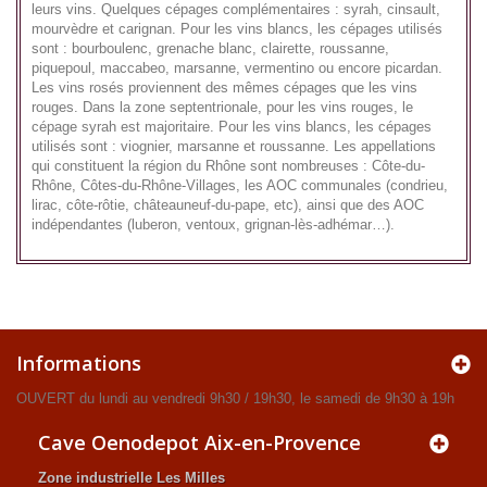
leurs vins. Quelques cépages complémentaires : syrah, cinsault,
mourvèdre et carignan. Pour les vins blancs, les cépages utilisés
sont : bourboulenc, grenache blanc, clairette, roussanne,
piquepoul, maccabeo, marsanne, vermentino ou encore picardan.
Les vins rosés proviennent des mêmes cépages que les vins
rouges. Dans la zone septentrionale, pour les vins rouges, le
cépage syrah est majoritaire. Pour les vins blancs, les cépages
utilisés sont : viognier, marsanne et roussanne. Les appellations
qui constituent la région du Rhône sont nombreuses : Côte-du-
Rhône, Côtes-du-Rhône-Villages, les AOC communales (condrieu,
lirac, côte-rôtie, châteauneuf-du-pape, etc), ainsi que des AOC
indépendantes (luberon, ventoux, grignan-lès-adhémar…).
Informations
OUVERT du lundi au vendredi 9h30 / 19h30, le samedi de 9h30 à 19h
Cave Oenodepot Aix-en-Provence
Zone industrielle Les Milles