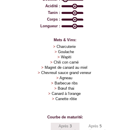
Acidité :
Tanin :
Corps :
Longueur :
Mets & Vins:
>
Charcuterie
>
Goulache
>
Wapiti
>
Chili con carné
>
Magret de canard au miel
>
Chevreuil sauce grand veneur
>
Agneau
>
Barbecue ribs
>
Bœuf thai
>
Canard à l'orange
>
Canette rôtie
Courbe de maturité:
Après
3
Après
5