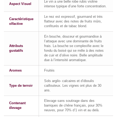
Le vin a une belle robe rubis violine
Aspect Visuel
intense typique d’une forte concentration.
Le nez est expressif, gourmand et très
Caractéristique
flatteur avec des notes de fruits mûrs,
olfactive
confiturés et de tabac blond.
En bouche, douceur et gourmandise à
l’attaque avec une dominante de fruits
Attributs
frais. La bouche se complexifie avec le
gustatifs
fondu du boisé qui se mêle à des notes
de cuir et d’olive noire. Belle amplitude
due à l’intensité aromatique.
Aromes
Fruités
Sols argilo- calcaires et d’éboulis
Type de terroir
caillouteux. Les vignes ont plus de 30
ans.
Elevage sans soutirage dans des
Contenant
barriques de chêne français, pour 30%
élevage
neuves, pour 70% d’1 vin et au delà.