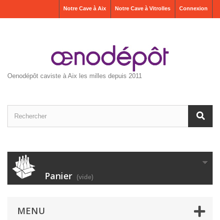
Notre Cave à Aix
Notre Cave à Vitrolles
Connexion
Oenodépôt caviste à Aix les milles depuis 2011
Panier
(vide)
MENU