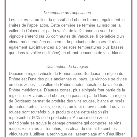
Description de l'appellation :
Les limites naturelles du massif du Luberon forment également les
limites de l’appellation. Cette dernière se termine au nord par la
vallée du Calavon et par la vallée de la Durance au sud. Le
vignoble s’étend sur 36 communes du Vaucluse. Il bénéficie d’un
climat méditerranéen qui permet la production de rosés. Il réagit
également aux influences alpines (des températures plus basses
que dans la vallée du Rhône) en offrant beaucoup de vins blancs.
Description de la région :
Deuxième région viticole de France après Bordeaux, la région du
Rhône est l’une des plus anciennes du pays. Le vignoble se divise
en deux zones : la vallée du Rhône septentrionale et la vallée du
Rhône méridionale. D’autres zones, plus éloignée font partie de la
région : du Vivarais au Luberon, en passant par le Diois. La région
de Bordeaux permet de produire des vins rouges, blancs et rosés,
de toutes sortes : secs, doux, naturels et effervescents. Les vins
rouges sont toutefois plus produits dans cette région (ils
représentent 80% de la production). Au cœur de la zone
méridionale se trouve le cépage grenache qui compose les vins
rouges « solaires ». Toutefois, les aléas du climat forcent les
viticulteurs à utiliser la technique de l’assemblage afin d’équilibrer