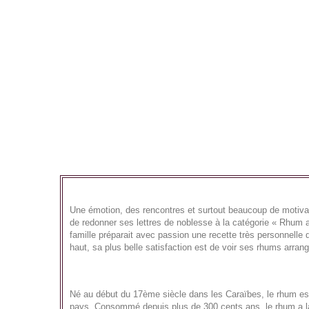
Une émotion, des rencontres et surtout beaucoup de motiv
de redonner ses lettres de noblesse à la catégorie « Rhum a
famille préparait avec passion une recette très personnelle 
haut, sa plus belle satisfaction est de voir ses rhums arran
Né au début du 17ème siècle dans les Caraïbes, le rhum est
pays. Consommé depuis plus de 300 cents ans, le rhum a lai