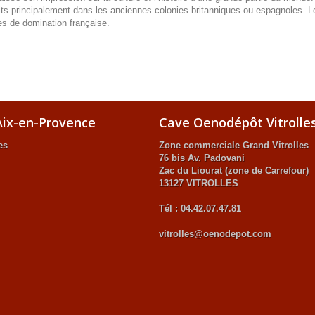
uits principalement dans les anciennes colonies britanniques ou espagnoles. L
les de domination française.
ix-en-Provence
Cave Oenodépôt Vitrolle
es
Zone commerciale Grand Vitrolles
76 bis Av. Padovani
Zac du Liourat (zone de Carrefour)
13127 VITROLLES
Tél : 04.42.07.47.81
vitrolles@oenodepot.com