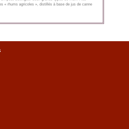
es « rhums agricoles », distillés à base de jus de canne
s