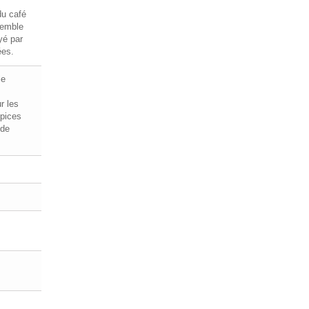
du café
semble
yé par
ées.
le
r les
épices
nde