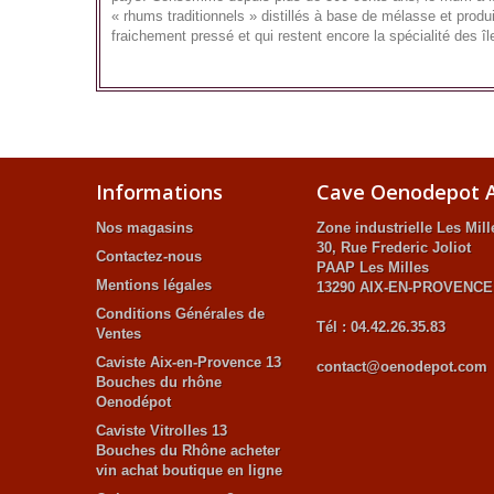
« rhums traditionnels » distillés à base de mélasse et prod
fraichement pressé et qui restent encore la spécialité des î
Informations
Cave Oenodepot A
Nos magasins
Zone industrielle Les Mill
30, Rue Frederic Joliot
Contactez-nous
PAAP Les Milles
Mentions légales
13290 AIX-EN-PROVENCE
Conditions Générales de
Tél : 04.42.26.35.83
Ventes
Caviste Aix-en-Provence 13
contact@oenodepot.com
Bouches du rhône
Oenodépot
Caviste Vitrolles 13
Bouches du Rhône acheter
vin achat boutique en ligne