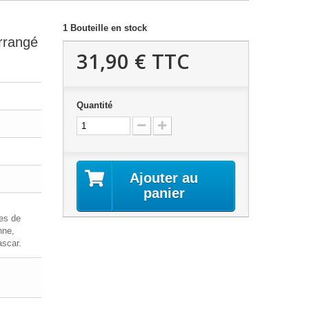
1
Bouteille en stock
rrangé
31,90 €
TTC
Quantité
Ajouter au
panier
es de
nne,
scar.