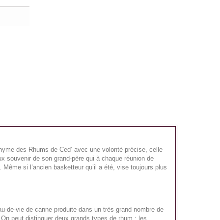
onyme des Rhums de Ced’ avec une volonté précise, celle
eux souvenir de son grand-père qui à chaque réunion de
 Même si l’ancien basketteur qu’il a été, vise toujours plus
eau-de-vie de canne produite dans un très grand nombre de
 On peut distinguer deux grands types de rhum : les