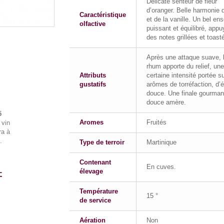
Délicate senteur de fleur
d’oranger. Belle harmonie 
Caractéristique
et de la vanille. Un bel en
olfactive
puissant et équilibré, appu
des notes grillées et toast
Après une attaque suave, 
rhum apporte du relief, une
Attributs
certaine intensité portée su
gustatifs
arômes de torréfaction, d’
douce. Une finale gourma
douce amère.
5
Aromes
Fruités
 vin
a à
.
Type de terroir
Martinique
Contenant
En cuves.
élevage
Température
15 °
de service
Aération
Non