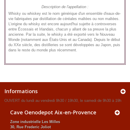
Description de l'appellation :
Whisky ou whiskey est le nom générique d'un ensemble d'eaux-de-
vie fabriquées par distillation de céréales maltées ou non maltées.
L'origine du whisky est encore aujourd'hui sujette à controverses
entre Écossais et Irlandais, chacun y allant de sa preuve la plus
ancienne. Par la suite, le whisky a été exporté vers le Nouveau
Monde (notamment aux États-Unis et au Canada). Depuis le début
du XXe siècle, des distilleries se sont développées au Japon, puis
dans le reste du monde plus récemment.
Informations
OUVERT du lundi au vendredi 9h30 / 19h30, le samedi de 9h30 à 19h
Cave Oenodepot Aix-en-Provence
Zone industrielle Les Milles
30, Rue Frederic Joliot