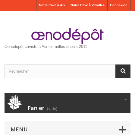
Notre Cave à Aix
Notre Cave à Vitrolles
Connexion
Oenodépôt caviste à Aix les milles depuis 2011
Panier
(vide)
MENU