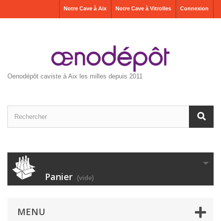
Notre Cave à Aix
Notre Cave à Vitrolles
Connexion
Oenodépôt caviste à Aix les milles depuis 2011
Panier
(vide)
MENU