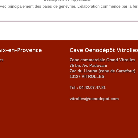
 avec principalement des baies de genévrier. L'élaboration commence par la fer
ix-en-Provence
Cave Oenodépôt Vitrolle
es
Zone commerciale Grand Vitrolles
76 bis Av. Padovani
Zac du Liourat (zone de Carrefour)
13127 VITROLLES
Tél : 04.42.07.47.81
vitrolles@oenodepot.com