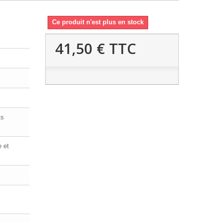
Ce produit n'est plus en stock
41,50 €
TTC
ts
e et