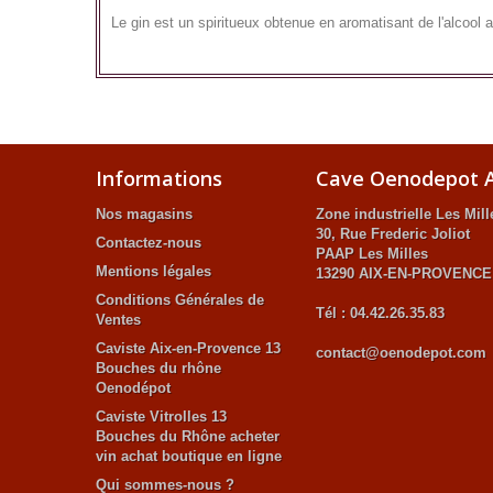
Le gin est un spiritueux obtenue en aromatisant de l'alcool
Informations
Cave Oenodepot A
Nos magasins
Zone industrielle Les Mill
30, Rue Frederic Joliot
Contactez-nous
PAAP Les Milles
Mentions légales
13290 AIX-EN-PROVENCE
Conditions Générales de
Tél : 04.42.26.35.83
Ventes
Caviste Aix-en-Provence 13
contact@oenodepot.com
Bouches du rhône
Oenodépot
Caviste Vitrolles 13
Bouches du Rhône acheter
vin achat boutique en ligne
Qui sommes-nous ?