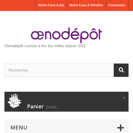
Notre Cave à Aix
Notre Cave à Vitrolles
Connexion
Oenodépôt caviste à Aix les milles depuis 2011
Panier
(vide)
MENU