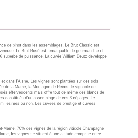
ance de pinot dans les assemblages. Le Brut Classic est
he vineuse. Le Brut Rosé est remarquable de gourmandise et
2006 superbe de puissance. La cuvée William Deutz développe
 et dans l’Aisne. Les vignes sont plantées sur des sols
llée de la Marne, la Montagne de Reims, le vignoble de
 rosés effervescents mais offre tout de même des blancs de
ancs constitués d’un assemblage de ces 3 cépages. Le
t millésimés ou non. Les cuvées de prestige et cuvées
et-Marne. 70% des vignes de la région viticole Champagne
rne, les vignes se situent à une altitude comprise entre