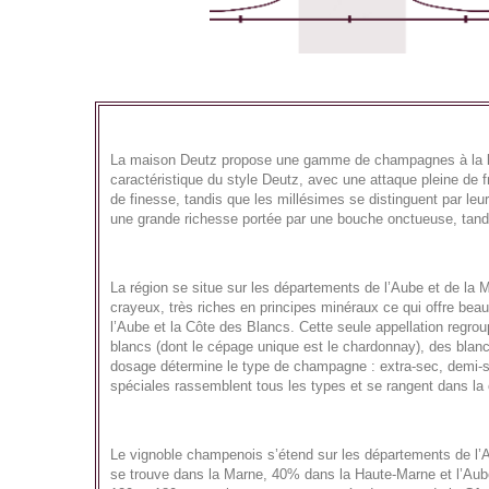
La maison Deutz propose une gamme de champagnes à la bulle
caractéristique du style Deutz, avec une attaque pleine de 
de finesse, tandis que les millésimes se distinguent par l
une grande richesse portée par une bouche onctueuse, tandi
La région se situe sur les départements de l’Aube et de la
crayeux, très riches en principes minéraux ce qui offre bea
l’Aube et la Côte des Blancs. Cette seule appellation regro
blancs (dont le cépage unique est le chardonnay), des blan
dosage détermine le type de champagne : extra-sec, demi-se
spéciales rassemblent tous les types et se rangent dans l
Le vignoble champenois s’étend sur les départements de l’
se trouve dans la Marne, 40% dans la Haute-Marne et l’Aube 