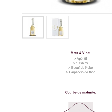
Mets & Vins:
> Apéritif
> S
ashimi
> B
oeuf de Kobé
> C
arpaccio de thon
Courbe de maturité: