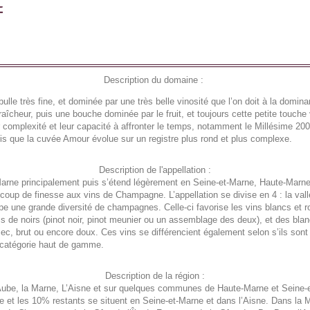
Description du domaine :
 très fine, et dominée par une très belle vinosité que l’on doit à la domin
fraîcheur, puis une bouche dominée par le fruit, et toujours cette petite touc
eur complexité et leur capacité à affronter le temps, notamment le Millésime 
s que la cuvée Amour évolue sur un registre plus rond et plus complexe.
Description de l'appellation :
 Marne principalement puis s’étend légèrement en Seine-et-Marne, Haute-Marne
ucoup de finesse aux vins de Champagne. L’appellation se divise en 4 : la va
upe une grande diversité de champagnes. Celle-ci favorise les vins blancs et
cs de noirs (pinot noir, pinot meunier ou un assemblage des deux), et des bl
c, brut ou encore doux. Ces vins se différencient également selon s’ils son
a catégorie haut de gamme.
Description de la région :
Aube, la Marne, L’Aisne et sur quelques communes de Haute-Marne et Seine-
et les 10% restants se situent en Seine-et-Marne et dans l’Aisne. Dans la Ma