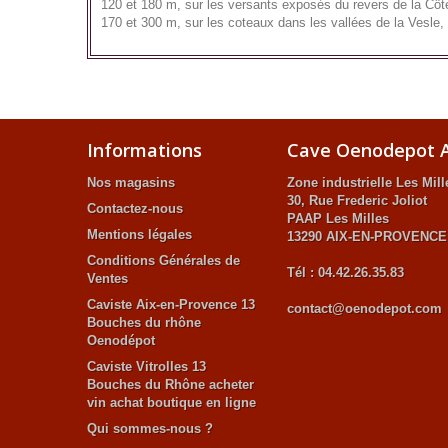
120 et 180 m, sur les versants exposés du revers de la Côte
170 et 300 m, sur les coteaux dans les vallées de la Vesle, 
Informations
Cave Oenodepot A
Nos magasins
Zone industrielle Les Mill
30, Rue Frederic Joliot
Contactez-nous
PAAP Les Milles
Mentions légales
13290 AIX-EN-PROVENCE
Conditions Générales de
Tél : 04.42.26.35.83
Ventes
Caviste Aix-en-Provence 13
contact@oenodepot.com
Bouches du rhône
Oenodépot
Caviste Vitrolles 13
Bouches du Rhône acheter
vin achat boutique en ligne
Qui sommes-nous ?