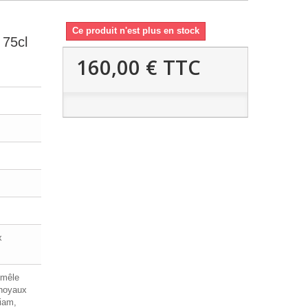
Ce produit n'est plus en stock
75cl
160,00 €
TTC
x
 mêle
 noyaux
liam,