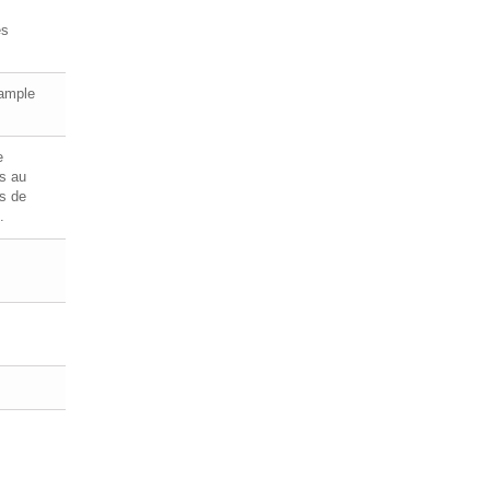
es
ample
e
s au
és de
.