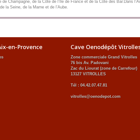
 de Champagne, de la Côte de l’Île de France et de la Côte des Bar.Dans l’Au
de la Seine, de la Marne et de l’Aube.
ix-en-Provence
Cave Oenodépôt Vitrolle
es
Zone commerciale Grand Vitrolles
76 bis Av. Padovani
Zac du Liourat (zone de Carrefour)
13127 VITROLLES
Tél : 04.42.07.47.81
vitrolles@oenodepot.com