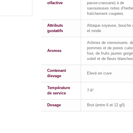
olfactive
passe-crassane) à de
savoureuses notes d’herb
fraîchement coupées.
Attributs
Attaque soyeuse, bouche 
gustatifs
et ronde.
Arômes de viennoiserie, d
pommes et de poires cuite
Aromes
four, de fruits jaunes gorg
soleil et de fleurs blanches
Contenant
Elevé en cuve
élevage
Température
7-9°
de service
Dosage
Brut (entre 6 et 12 g/l)