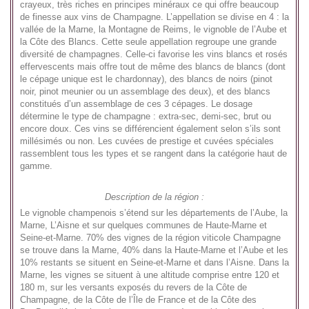
crayeux, très riches en principes minéraux ce qui offre beaucoup
de finesse aux vins de Champagne. L’appellation se divise en 4 : la
vallée de la Marne, la Montagne de Reims, le vignoble de l’Aube et
la Côte des Blancs. Cette seule appellation regroupe une grande
diversité de champagnes. Celle-ci favorise les vins blancs et rosés
effervescents mais offre tout de même des blancs de blancs (dont
le cépage unique est le chardonnay), des blancs de noirs (pinot
noir, pinot meunier ou un assemblage des deux), et des blancs
constitués d’un assemblage de ces 3 cépages. Le dosage
détermine le type de champagne : extra-sec, demi-sec, brut ou
encore doux. Ces vins se différencient également selon s’ils sont
millésimés ou non. Les cuvées de prestige et cuvées spéciales
rassemblent tous les types et se rangent dans la catégorie haut de
gamme.
Description de la région :
Le vignoble champenois s’étend sur les départements de l’Aube, la
Marne, L’Aisne et sur quelques communes de Haute-Marne et
Seine-et-Marne. 70% des vignes de la région viticole Champagne
se trouve dans la Marne, 40% dans la Haute-Marne et l’Aube et les
10% restants se situent en Seine-et-Marne et dans l’Aisne. Dans la
Marne, les vignes se situent à une altitude comprise entre 120 et
180 m, sur les versants exposés du revers de la Côte de
Champagne, de la Côte de l’Île de France et de la Côte des