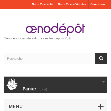
Notre Cave à Aix
Notre Cave à Vitrolles
Connexion
Oenodépôt caviste à Aix les milles depuis 2011
Panier
(vide)
MENU