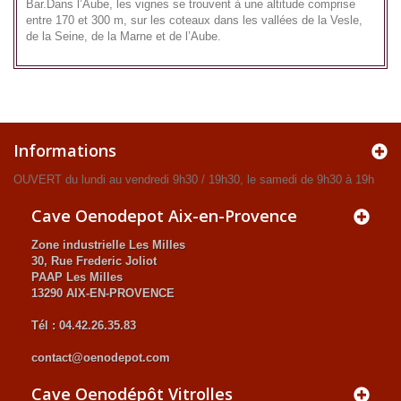
Bar.Dans l’Aube, les vignes se trouvent à une altitude comprise
entre 170 et 300 m, sur les coteaux dans les vallées de la Vesle,
de la Seine, de la Marne et de l’Aube.
Informations
OUVERT du lundi au vendredi 9h30 / 19h30, le samedi de 9h30 à 19h
Cave Oenodepot Aix-en-Provence
Zone industrielle Les Milles
30, Rue Frederic Joliot
PAAP Les Milles
13290 AIX-EN-PROVENCE
Tél : 04.42.26.35.83
contact@oenodepot.com
Cave Oenodépôt Vitrolles