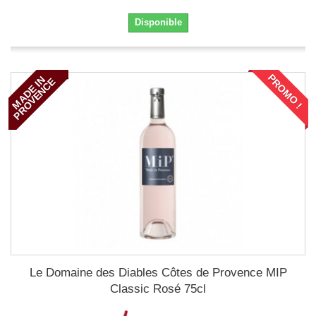
Disponible
PROMO !
PROMO !
M
A
D
E
I
N
P
R
O
V
E
N
C
E
Le Domaine des Diables Côtes de Provence MIP
Classic Rosé 75cl