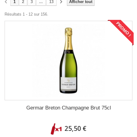
1
2
3
...
13
Afficher tout
Résultats 1 - 12 sur 156.
PROMO !
Germar Breton Champagne Brut 75cl
25,50 €