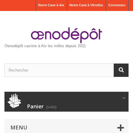
Notre Cave à Aix
Notre Cave à Vitrolles
Connexion
Oenodépôt caviste à Aix les milles depuis 2011
Panier
(vide)
MENU