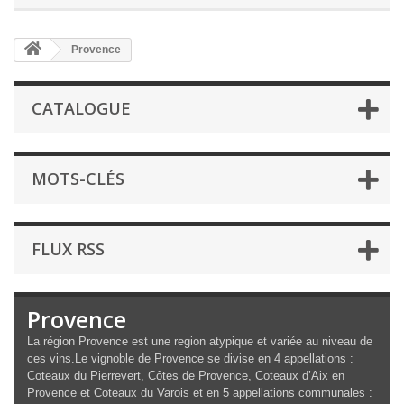
Provence
CATALOGUE
MOTS-CLÉS
FLUX RSS
Provence
La région Provence est une region atypique et variée au niveau de
ces vins.Le vignoble de Provence se divise en 4 appellations :
Coteaux du Pierrevert, Côtes de Provence, Coteaux d’Aix en
Provence et Coteaux du Varois et en 5 appellations communales :