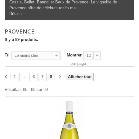
Cassis, Bellet, Bandol et Baux de Provence. Le vignoble de
Provence offre de célèbres rosés mai...
Détails
PROVENCE
Il y a 89 produits.
Tri
Montrer
Le moins cher
12
par page
1
...
6
7
8
Afficher tout
Résultats 85 - 89 sur 89.