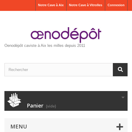
Notre Cave à Aix
Notre Cave à Vitrolles
Connexion
Oenodépôt caviste à Aix les milles depuis 2011
Panier
(vide)
MENU