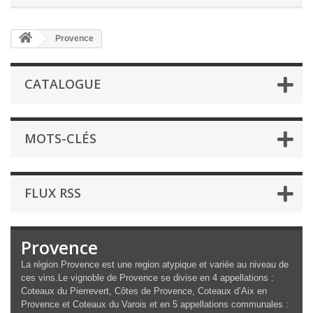
Provence
CATALOGUE
MOTS-CLÉS
FLUX RSS
Provence
La région Provence est une region atypique et variée au niveau de
ces vins.Le vignoble de Provence se divise en 4 appellations :
Coteaux du Pierrevert, Côtes de Provence, Coteaux d’Aix en
Provence et Coteaux du Varois et en 5 appellations communales :