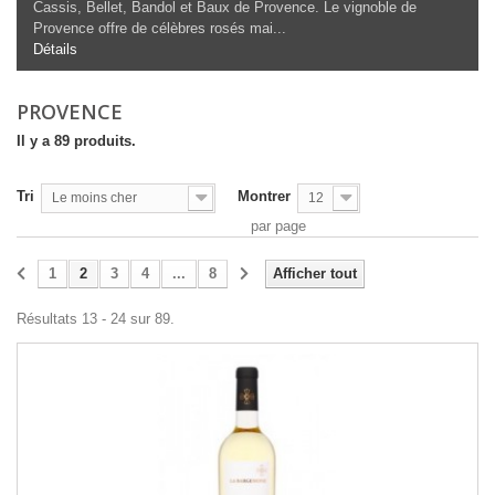
Cassis, Bellet, Bandol et Baux de Provence. Le vignoble de
Provence offre de célèbres rosés mai...
Détails
PROVENCE
Il y a 89 produits.
Tri
Montrer
Le moins cher
12
par page
1
2
3
4
...
8
Afficher tout
Résultats 13 - 24 sur 89.