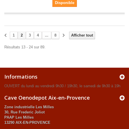
Disponible
1
2
3
4
...
8
Afficher tout
Résultats 13 - 24 sur 89.
Informations
OUVERT du lundi au vendredi 9h30 / 19h30, le samedi de 9h30 à 19h
Cave Oenodepot Aix-en-Provence
Zone industrielle Les Milles
30, Rue Frederic Joliot
PAAP Les Milles
13290 AIX-EN-PROVENCE