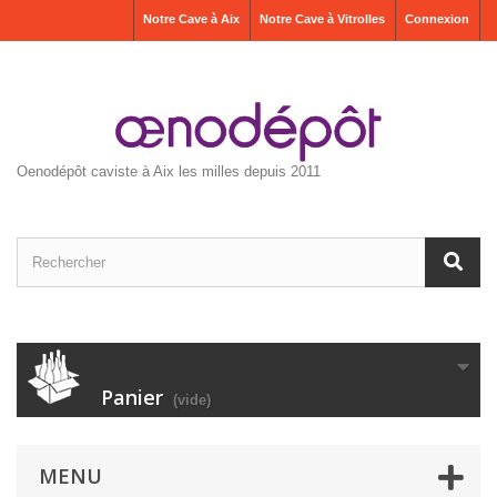
Notre Cave à Aix
Notre Cave à Vitrolles
Connexion
Oenodépôt caviste à Aix les milles depuis 2011
Panier
(vide)
MENU